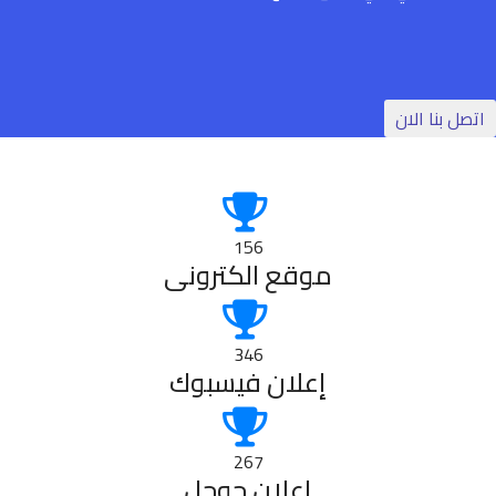
اتصل بنا الان
156
موقع الكترونى
346
إعلان فيسبوك
267
إعلان جوجل