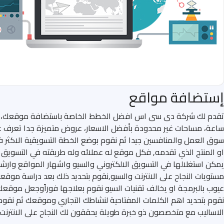
إستضافة مواقع
ساعة، مساحات غير محدودة بأفضل الاسعار، عروض متميزة جدا تعرف علي
سوق العمل والمنافسين جيدا ثم نقوم بوضع الخطة التسويقية الاكثر ف
او المنتج الذي تقدمه, فكل موقع له عملائه وله طريقته في التسويق ا
يمكن استغلالها في التسويق الالكتروني والسيو واشهار المواقع وارش
مستويات النجاح على الانترنت والسيو,نقوم بتحديد ذلك بعد دراسة موقعك 
عيوب بالبرمجة او يخالف تقنيات السيو نقوم بعلاجها فوراًوجعل موقعك
نقوم بتحديد اهم الكلمات المفتاحية لنشاطك التجاري وموقعك ثم نقوم
الاساليب مع متخصصون ذو خبرة طويلة يحققون لك النجاح على الانترنت