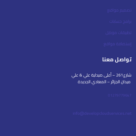
تصميم مواقع
برامج حسابات
تطبيقات موبايل
إستضافة مواقع
تواصل معنا
شارع261 – أعلى صيدلية علي & علي
ميدان الجزائر – المعادي الجديدة
01279779647
info@developcloudservices.net