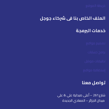
خريطة الموقع
الملف الخاص بنا فى شركاء جوجل
خدمات البرمجة
تصميم مواقع
برامج حسابات
تطبيقات موبايل
إستضافة مواقع
تواصل معنا
شارع261 – أعلى صيدلية علي & علي
ميدان الجزائر – المعادي الجديدة