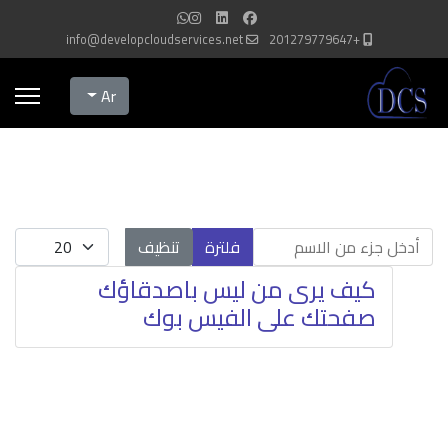
info@developcloudservices.net
+201279779647
Select your language
Ar
أدخل جزء من الاسم
عدد الإظهارات:
فلترة
تنظيف
كيف يرى من ليس باصدقاؤك
صفحتك على الفيس بوك