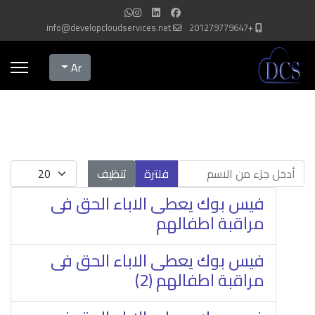
info@developcloudservices.net
+201279779647
Select your language
Ar
أدخل جزء من الاسم
عدد الإظهارات:
فلترة
تنظيف
فيس بوك يعطى الاباء الحق فى
مراقبة اطفالهم
فيس بوك يعطى الاباء الحق فى
مراقبة اطفالهم (2)