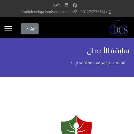
info@developcloudservices.net
+201279779647
Select your language
Ar
سابقة الأعمال
أنت هنا:
الرئيسية
سابقة الأعمال