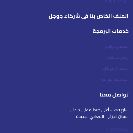
خريطة الموقع
الملف الخاص بنا فى شركاء جوجل
خدمات البرمجة
تصميم مواقع
برامج حسابات
تطبيقات موبايل
إستضافة مواقع
تواصل معنا
شارع261 – أعلى صيدلية علي & علي
ميدان الجزائر – المعادي الجديدة
01279779647