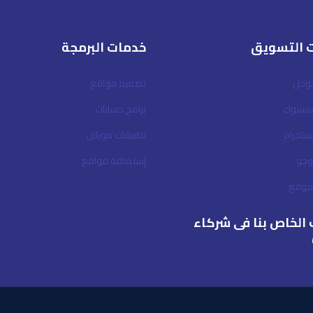
 التسويق
خدمات البرمجة
جوجل
تصميم مواقع
فيسبوك
برامج حسابات
نستجرام
تطبيقات موبايل
وجو
إستضافة مواقع
لموقع
الخاص بنا فى شركاء