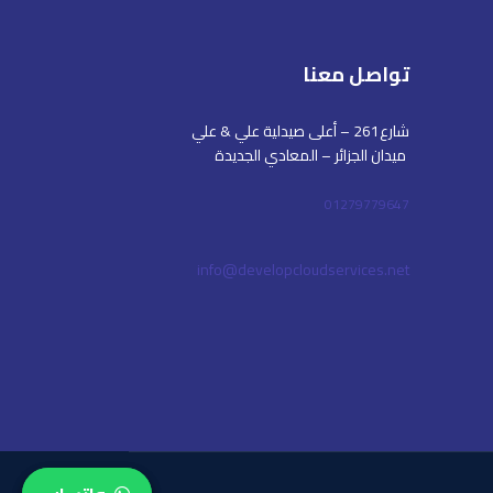
تواصل معنا
شارع261 – أعلى صيدلية علي & علي
ميدان الجزائر – المعادي الجديدة
01279779647
info@developcloudservices.net