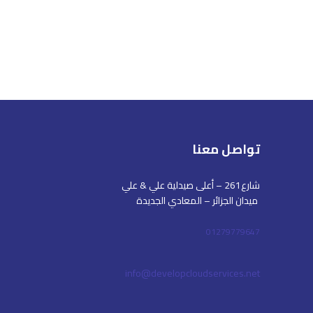
تواصل معنا
شارع261 – أعلى صيدلية علي & علي
ميدان الجزائر – المعادي الجديدة
01279779647
info@developcloudservices.net