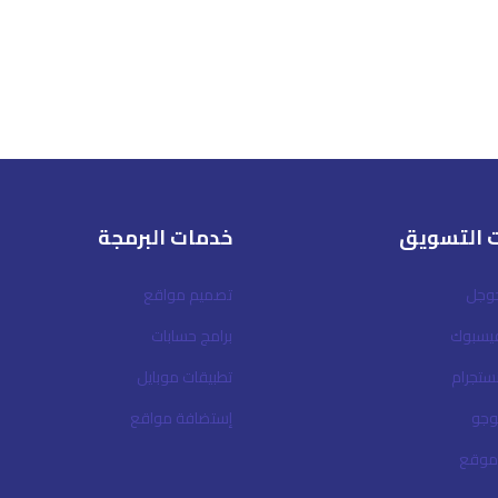
 التسويق
خدمات البرمجة
جوجل
تصميم مواقع
فيسبوك
برامج حسابات
نستجرام
تطبيقات موبايل
وجو
إستضافة مواقع
لموقع