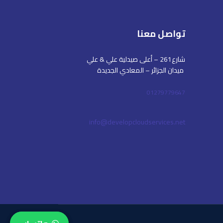
تواصل معنا
شارع261 – أعلى صيدلية علي & علي
ميدان الجزائر – المعادي الجديدة
01279779647
info@developcloudservices.net