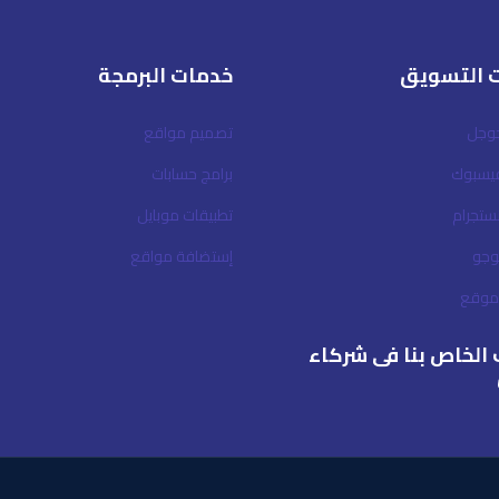
 التسويق
خدمات البرمجة
جوجل
تصميم مواقع
فيسبوك
برامج حسابات
نستجرام
تطبيقات موبايل
وجو
إستضافة مواقع
لموقع
الخاص بنا فى شركاء